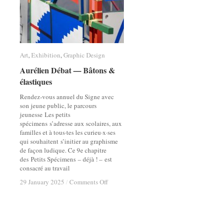
Art
Art
,
Exhibition
Exhibition
,
Graphic Design
Graphic Design
Aurélien Débat — Bâtons &
Aurélien Débat — Bâtons &
élastiques
élastiques
Rendez-vous annuel du Signe avec
son jeune public, le parcours
jeunesse Les petits
spécimens s’adresse aux scolaires, aux
familles et à tous·tes les curieu·x·ses
qui souhaitent s’initier au graphisme
de façon ludique. Ce 9e chapitre
des Petits Spécimens – déjà ! – est
consacré au travail
on
on
29 January 2025
29 January 2025
/
/
Comments Off
Comments Off
Aurélien
Aurélien
Débat
Débat
—
—
Bâtons
Bâtons