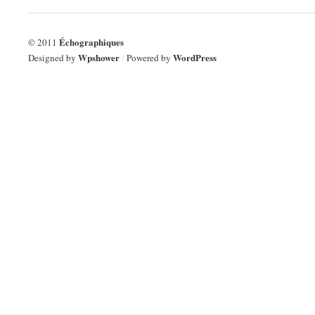
&
&
élastiques
élastiques
Échographiques
© 2011
Wpshower
WordPress
Designed by
/
Powered by