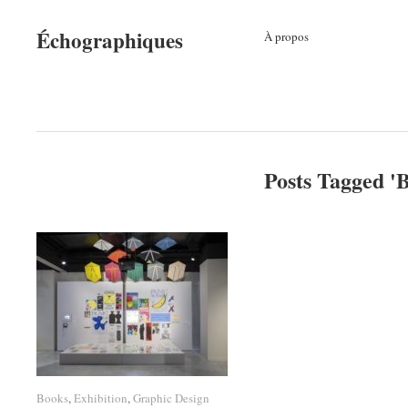
Échographiques
À propos
Posts Tagged '
B
Books
Books
,
Exhibition
Exhibition
,
Graphic Design
Graphic Design