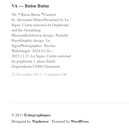
VA — Butsu Butsu
VA — Butsu Butsu
VA, ❝ Butsu Butsu ❞Curated
by Alexandre DimosPresented by Le
Signe, Centre national du Graphisme,
and the Gestaltung
MuseumExhibition design: Pernelle
PoyetGraphic design: Le
SignePhotographer: Nicolas
Waltefaugle 2024.03.24—
2023.11.23. Le Signe, Centre national
du graphisme 1, place Émile
Goguenheim 52000 Chaumont
on
on
22 November 2023
22 November 2023
/
/
Comments Off
Comments Off
VA
VA
—
—
Butsu
Butsu
Butsu
Butsu
Échographiques
© 2011
Wpshower
WordPress
Designed by
/
Powered by