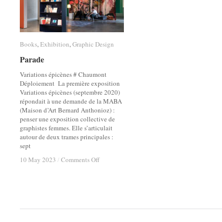
Books
Books
,
Exhibition
Exhibition
,
Graphic Design
Graphic Design
Parade
Parade
Variations épicènes # Chaumont
Déploiement La première exposition
Variations épicènes (septembre 2020)
répondait à une demande de la MABA
(Maison d’Art Bernard Anthonioz) :
penser une exposition collective de
graphistes femmes. Elle s’articulait
autour de deux trames principales :
sept
on
on
10 May 2023
10 May 2023
/
/
Comments Off
Comments Off
Parade
Parade