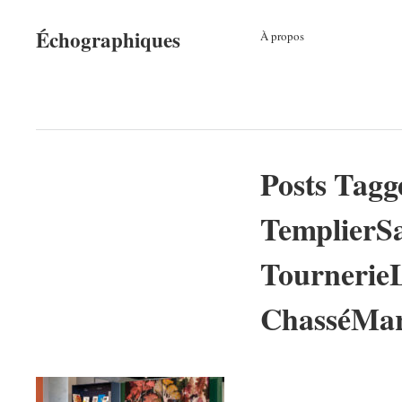
Échographiques
À propos
Posts Tagg
TemplierSa
TournerieL
ChasséMar