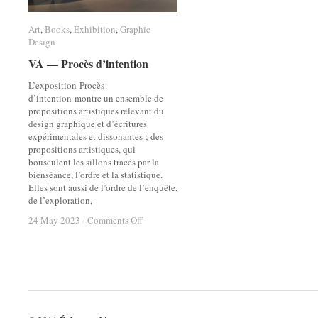
Art
Art
,
Books
Books
,
Exhibition
Exhibition
,
Graphic
Graphic
Design
Design
VA — Procès d’intention
VA — Procès d’intention
L’exposition Procès
d’intention montre un ensemble de
propositions artistiques relevant du
design graphique et d’écritures
expérimentales et dissonantes ; des
propositions artistiques, qui
bousculent les sillons tracés par la
bienséance, l’ordre et la statistique.
Elles sont aussi de l’ordre de l’enquête,
de l’exploration,
on
on
24 May 2023
24 May 2023
/
/
Comments Off
Comments Off
VA
VA
—
—
Procès
Procès
d’intention
d’intention