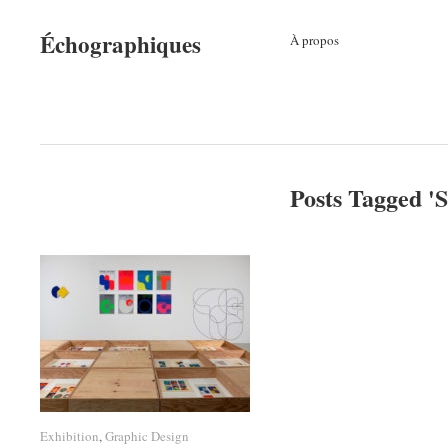
Échographiques
À propos
Posts Tagged '
S
Exhibition
Exhibition
,
Graphic Design
Graphic Design