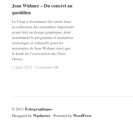
Jean Widmer – Du concret au
Jean Widmer – Du concret au
quotidien
quotidien
Le Cnap a récemment fait entrer dans
sa collection des ensembles importants
ayant trait au design graphique, dont
notamment le programme d’animation
touristique et culturelle pour les
autoroutes de Jean Widmer ainsi que
le fonds de l’association des Trois
Ourses
on
on
1 April 2023
1 April 2023
/
/
Comments Off
Comments Off
Jean
Jean
Widmer
Widmer
–
–
Du
Du
concret
concret
au
au
quotidien
quotidien
Échographiques
© 2011
Wpshower
WordPress
Designed by
/
Powered by