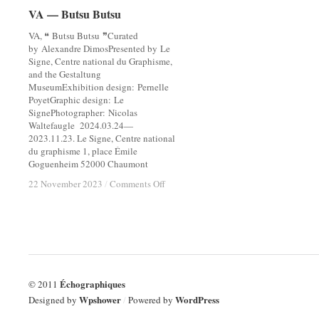
VA — Butsu Butsu
VA — Butsu Butsu
VA, ❝ Butsu Butsu ❞Curated
by Alexandre DimosPresented by Le
Signe, Centre national du Graphisme,
and the Gestaltung
MuseumExhibition design: Pernelle
PoyetGraphic design: Le
SignePhotographer: Nicolas
Waltefaugle 2024.03.24—
2023.11.23. Le Signe, Centre national
du graphisme 1, place Émile
Goguenheim 52000 Chaumont
on
on
22 November 2023
22 November 2023
/
/
Comments Off
Comments Off
VA
VA
—
—
Butsu
Butsu
Butsu
Butsu
Échographiques
© 2011
Wpshower
WordPress
Designed by
/
Powered by