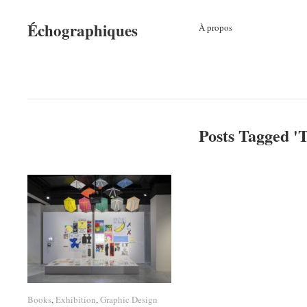
Échographiques
À propos
Posts Tagged '
T
Books
Books
,
Exhibition
Exhibition
,
Graphic Design
Graphic Design